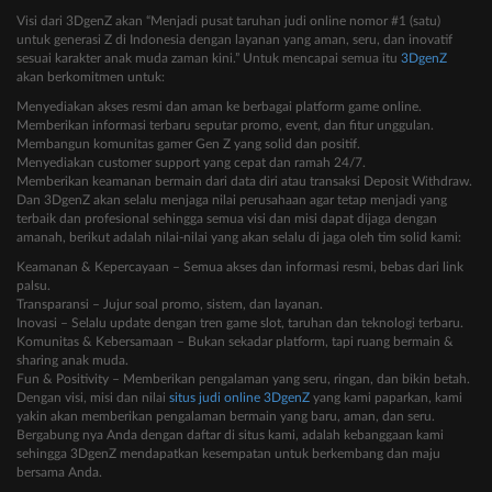
Visi dari 3DgenZ akan “Menjadi pusat taruhan judi online nomor #1 (satu)
untuk generasi Z di Indonesia dengan layanan yang aman, seru, dan inovatif
sesuai karakter anak muda zaman kini.” Untuk mencapai semua itu
3DgenZ
akan berkomitmen untuk:
Menyediakan akses resmi dan aman ke berbagai platform game online.
Memberikan informasi terbaru seputar promo, event, dan fitur unggulan.
Membangun komunitas gamer Gen Z yang solid dan positif.
Menyediakan customer support yang cepat dan ramah 24/7.
Memberikan keamanan bermain dari data diri atau transaksi Deposit Withdraw.
Dan 3DgenZ akan selalu menjaga nilai perusahaan agar tetap menjadi yang
terbaik dan profesional sehingga semua visi dan misi dapat dijaga dengan
amanah, berikut adalah nilai-nilai yang akan selalu di jaga oleh tim solid kami:
Keamanan & Kepercayaan – Semua akses dan informasi resmi, bebas dari link
palsu.
Transparansi – Jujur soal promo, sistem, dan layanan.
Inovasi – Selalu update dengan tren game slot, taruhan dan teknologi terbaru.
Komunitas & Kebersamaan – Bukan sekadar platform, tapi ruang bermain &
sharing anak muda.
Fun & Positivity – Memberikan pengalaman yang seru, ringan, dan bikin betah.
Dengan visi, misi dan nilai
situs judi online 3DgenZ
yang kami paparkan, kami
yakin akan memberikan pengalaman bermain yang baru, aman, dan seru.
Bergabung nya Anda dengan daftar di situs kami, adalah kebanggaan kami
sehingga 3DgenZ mendapatkan kesempatan untuk berkembang dan maju
bersama Anda.