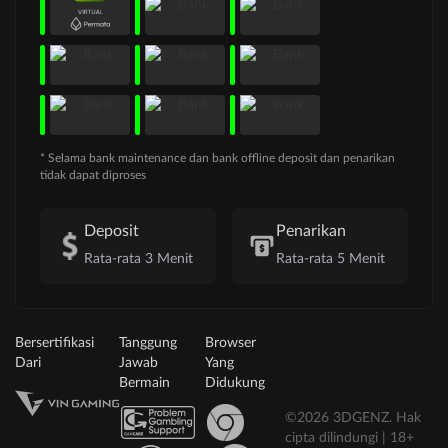
* Selama bank maintenance dan bank offline deposit dan penarikan
tidak dapat diproses
Deposit
Penarikan
Rata-rata 3 Menit
Rata-rata 5 Menit
Bersertifikasi
Tanggung
Browser
Dari
Jawab
Yang
Bermain
Didukung
©2026 3DGENZ. Hak
cipta dilindungi | 18+