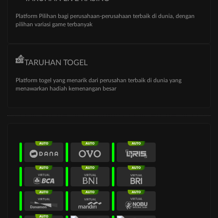
Platform Pilihan bagi perusahaan-perusahaan terbaik di dunia, dengan
pilihan variasi game terbanyak
TARUHAN TOGEL
Platform togel yang menarik dari perusahan terbaik di dunia yang
menawarkan hadiah kemenangan besar