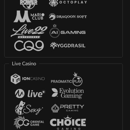
Live Casino