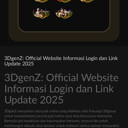
i
i
3DgenZ: Official Website Informasi Login dan Link
Update 2025
3DgenZ: Official Website
Informasi Login dan Link
Update 2025
3DgenZ merupakan situs judi online yang didirikan oleh Keluarga 3Dgroup
untuk menjembatani pecinta judi online zona Asia khususnya Indonesia.
Bermula dari keyakinan dan kekompakan bersama, muncul ide untuk
membangun sebuah situs taruhan untuk melayani semua lapisan masyarakat.