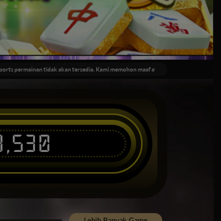
ermainan tidak akan tersedia. Kami memohon maaf atas ketidaknyamanan yang mungkin
3,530
Lebih Banyak Game