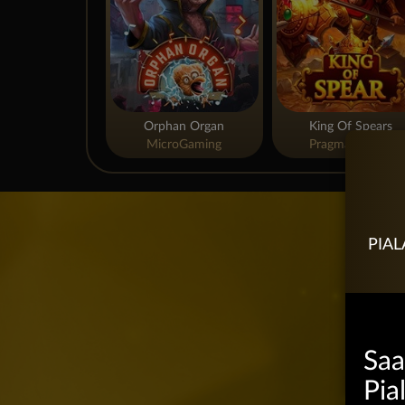
Orphan Organ
King Of Spears
MicroGaming
Pragmatic Play
PIA
Saa
Pia