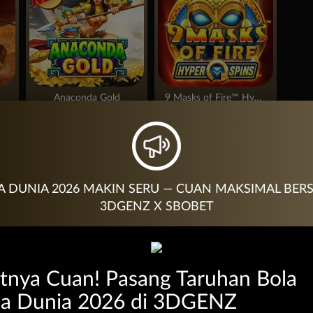
Anaconda Gold
9 Masks of Fire™ HyperSpins™
Pragmatic Play
MicroGaming
LA DUNIA 2026 MAKIN SERU — CUAN MAKSIMAL BER
3DGENZ X SBOBET
tnya Cuan! Pasang Taruhan Bola
la Dunia 2026 di 3DGENZ