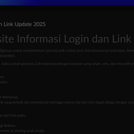
an Link Update 2025
ite Informasi Login dan Lin
 3Dgroup untuk menjembatani pecinta judi online zona Asia khususnya Indonesia. Be
syarakat.
 (satu) untuk generasi Z di Indonesia dengan layanan yang aman, seru, dan inovatif 
ne.
ulan.
it Withdraw.
 yang terbaik dan profesional sehingga semua visi dan misi dapat dijaga dengan amanah
dari link palsu.
gi terbaru.
ermain & sharing anak muda.