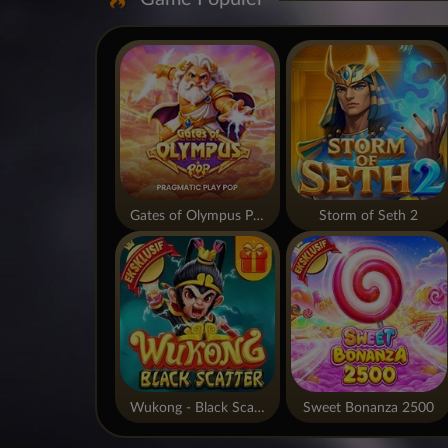
Gates of Olympus POP
Storm of Seth 2
Wukong - Black Scatter
Sweet Bonanza 2500