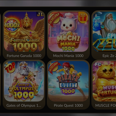
Fortune Garuda 1000
Mochi Mania 1000
Epic Ze
Gates of Olympus 1000
Pirate Quest 1000