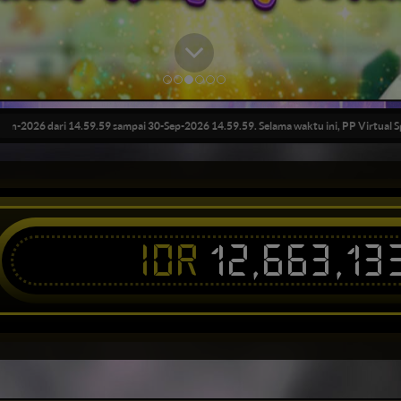
 dari 14.59.59 sampai 30-Sep-2026 14.59.59. Selama waktu ini, PP Virtual Sports p
IDR
12,663,13