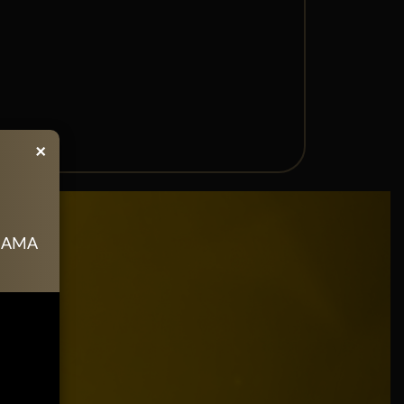
×
SAMA
DI