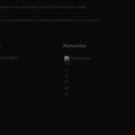
rgabung nya Anda dengan daftar di situs kami, adalah
esar dan memberikan kemudahan untuk bertaruh di semua jenis
n
Komunitas
57044886
Whatsapp